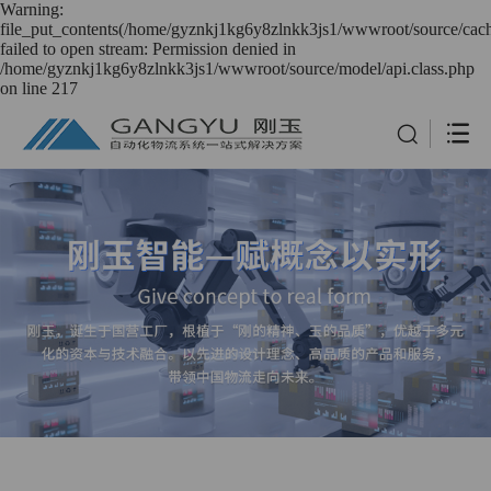
Warning:
file_put_contents(/home/gyznkj1kg6y8zlnkk3js1/wwwroot/source/cach
failed to open stream: Permission denied in
/home/gyznkj1kg6y8zlnkk3js1/wwwroot/source/model/api.class.php
on line 217