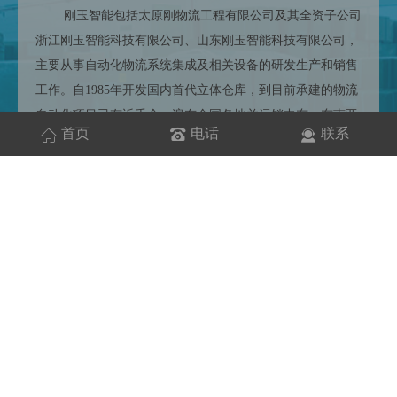
刚玉智能包括太原刚物流工程有限公司及其全资子公司
浙江刚玉智能科技有限公司、山东刚玉智能科技有限公司，
主要从事自动化物流系统集成及相关设备的研发生产和销售
工作。自1985年开发国内首代立体仓库，到目前承建的物流
自动化项目已有近千个，遍布全国各地并远销中东、东南亚
首页
电话
联系
等众多海外市场，覆盖食品、医药、机械、化工、军工、纺
织、电商等各行业。创建了像蒙牛六期、海尔集团、一汽集
团、扬子江药业、海康威视、奥康国际、珠江啤酒、白云机
场、红河烟草、小鹏汽车等数百个经典。
工程
案例
ENGINEERING CASE