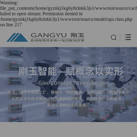
Warning:
file_put_contents(/home/gyznkj1kg6y8zlnkk3js1/wwwroot/source/cach
failed to open stream: Permission denied in
/home/gyznkj1kg6y8zlnkk3js1/wwwroot/source/model/api.class.php
on line 217