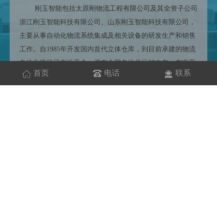
刚玉智能包括太原刚物流工程有限公司及其全资子公司
浙江刚玉智能科技有限公司、山东刚玉智能科技有限公司，
主要从事自动化物流系统集成及相关设备的研发生产和销售
工作。自1985年开发国内首代立体仓库，到目前承建的物流
自动化项目已有近千个，遍布全国各地并远销中东、东南亚
首页
电话
联系
等众多海外市场，覆盖食品、医药、机械、化工、军工、纺
织、电商等各行业。创建了像蒙牛六期、海尔集团、一汽集
团、扬子江药业、海康威视、奥康国际、珠江啤酒、白云机
场、红河烟草、小鹏汽车等数百个经典。
工程
案例
ENGINEERING CASE