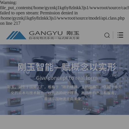
Warning:
file_put_contents(/home/gyznkj1kg6y8zlnkk3js1/wwwroot/source/cach
failed to open stream: Permission denied in
/home/gyznkj1kg6y8zlnkk3js1/wwwroot/source/model/api.class.php
on line 217