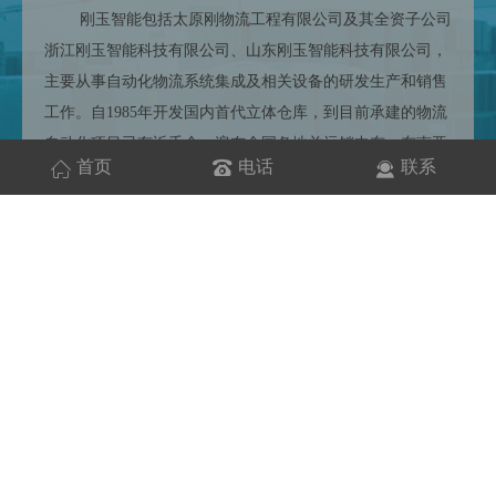
刚玉智能包括太原刚物流工程有限公司及其全资子公司
浙江刚玉智能科技有限公司、山东刚玉智能科技有限公司，
主要从事自动化物流系统集成及相关设备的研发生产和销售
工作。自1985年开发国内首代立体仓库，到目前承建的物流
自动化项目已有近千个，遍布全国各地并远销中东、东南亚
首页
电话
联系
等众多海外市场，覆盖食品、医药、机械、化工、军工、纺
织、电商等各行业。创建了像蒙牛六期、海尔集团、一汽集
团、扬子江药业、海康威视、奥康国际、珠江啤酒、白云机
场、红河烟草、小鹏汽车等数百个经典。
工程
案例
ENGINEERING CASE