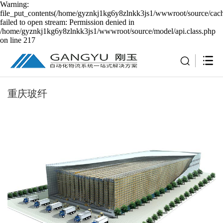
Warning:
file_put_contents(/home/gyznkj1kg6y8zlnkk3js1/wwwroot/source/cach
failed to open stream: Permission denied in
/home/gyznkj1kg6y8zlnkk3js1/wwwroot/source/model/api.class.php
on line 217
重庆玻纤