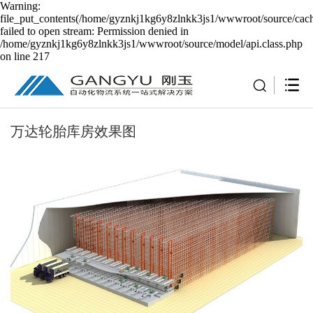
Warning:
file_put_contents(/home/gyznkj1kg6y8zlnkk3js1/wwwroot/source/cach
failed to open stream: Permission denied in
/home/gyznkj1kg6y8zlnkk3js1/wwwroot/source/model/api.class.php
on line 217
万达轮胎库房效果图