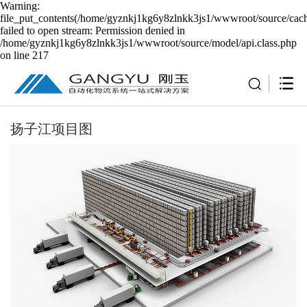
Warning:
file_put_contents(/home/gyznkj1kg6y8zlnkk3js1/wwwroot/source/cach
failed to open stream: Permission denied in
/home/gyznkj1kg6y8zlnkk3js1/wwwroot/source/model/api.class.php
on line 217
扬子江项目图