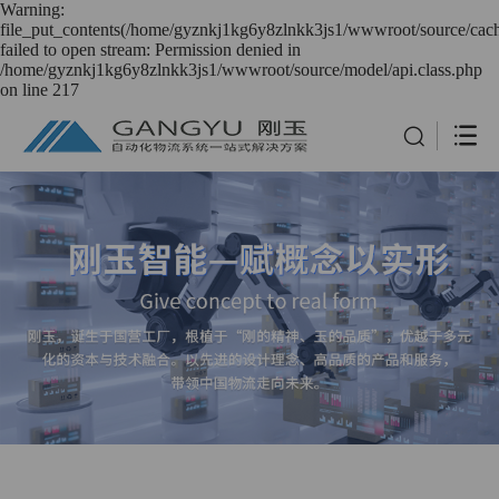
Warning:
file_put_contents(/home/gyznkj1kg6y8zlnkk3js1/wwwroot/source/cach
failed to open stream: Permission denied in
/home/gyznkj1kg6y8zlnkk3js1/wwwroot/source/model/api.class.php
on line 217