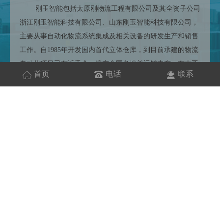
刚玉智能包括太原刚物流工程有限公司及其全资子公司
浙江刚玉智能科技有限公司、山东刚玉智能科技有限公司，
主要从事自动化物流系统集成及相关设备的研发生产和销售
工作。自1985年开发国内首代立体仓库，到目前承建的物流
自动化项目已有近千个，遍布全国各地并远销中东、东南亚
首页
电话
联系
等众多海外市场，覆盖食品、医药、机械、化工、军工、纺
织、电商等各行业。创建了像蒙牛六期、海尔集团、一汽集
团、扬子江药业、海康威视、奥康国际、珠江啤酒、白云机
场、红河烟草、小鹏汽车等数百个经典。
工程
案例
ENGINEERING CASE