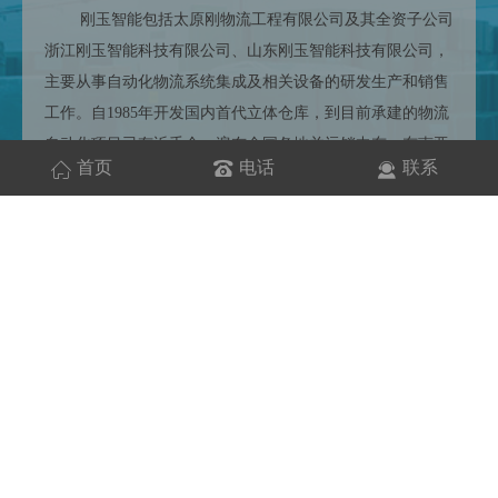
刚玉智能包括太原刚物流工程有限公司及其全资子公司
浙江刚玉智能科技有限公司、山东刚玉智能科技有限公司，
主要从事自动化物流系统集成及相关设备的研发生产和销售
工作。自1985年开发国内首代立体仓库，到目前承建的物流
自动化项目已有近千个，遍布全国各地并远销中东、东南亚
首页
电话
联系
等众多海外市场，覆盖食品、医药、机械、化工、军工、纺
织、电商等各行业。创建了像蒙牛六期、海尔集团、一汽集
团、扬子江药业、海康威视、奥康国际、珠江啤酒、白云机
场、红河烟草、小鹏汽车等数百个经典。
工程
案例
ENGINEERING CASE