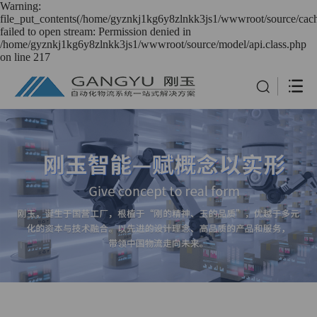
Warning:
file_put_contents(/home/gyznkj1kg6y8zlnkk3js1/wwwroot/source/cach
failed to open stream: Permission denied in
/home/gyznkj1kg6y8zlnkk3js1/wwwroot/source/model/api.class.php
on line 217