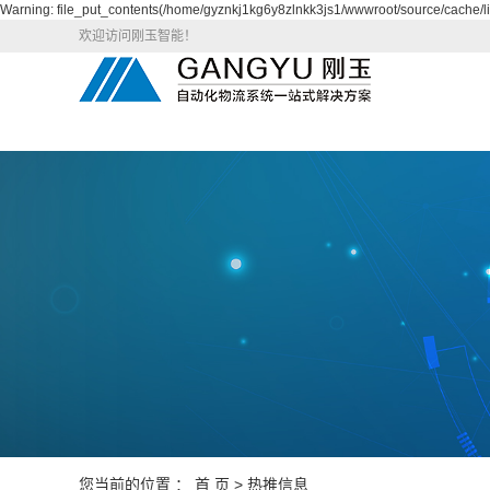
Warning: file_put_contents(/home/gyznkj1kg6y8zlnkk3js1/wwwroot/source/cache/li
欢迎访问刚玉智能！
您当前的位置 ：
首 页
>
热推信息