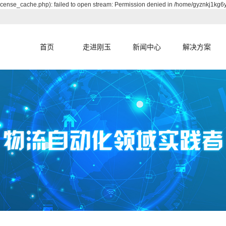
cense_cache.php): failed to open stream: Permission denied in /home/gyznkj1kg6
首页
走进刚玉
新闻中心
解决方案