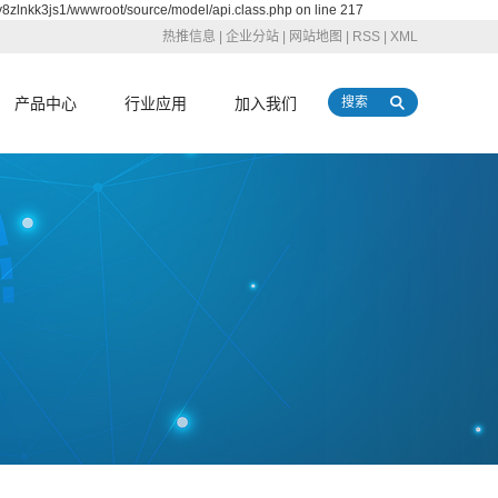
y8zlnkk3js1/wwwroot/source/model/api.class.php on line 217
热推信息
|
企业分站
|
网站地图
|
RSS
|
XML
产品中心
行业应用
加入我们