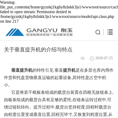
Warning:
file_put_contents(/home/gyznkj1kg6y8zlnkk3js1/wwwroot/source/cach
failed to open stream: Permission denied in
/home/gyznkj1kg6y8zlnkk3js1/wwwroot/source/model/api.class.php
on line 217
关于垂直提升机的介绍与特点
2020-07-25
垂直提升机
的特性引见 垂直
提升机
是在多层仓库内用作
件货和托盘货物垂直运输的起重设备,其特性是占空中积
小。
它是将若干根板条组成的载货台装置在四根无故链条上,
由板条组成的载货台具有足够的柔性,在链条运转过程中,可
绕过链轮转向。提升过程中,载货台坚持程度;回程时载货台
由程度位置变成垂直位置,回程完毕寸,又恢复到程度位置,从